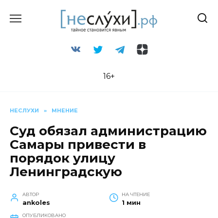
Перейти
к
содержанию
16+
НЕСЛУХИ
»
МНЕНИЕ
Суд обязал администрацию
Самары привести в
порядок улицу
Ленинградскую
АВТОР
НА ЧТЕНИЕ
ankoles
1 мин
ОПУБЛИКОВАНО