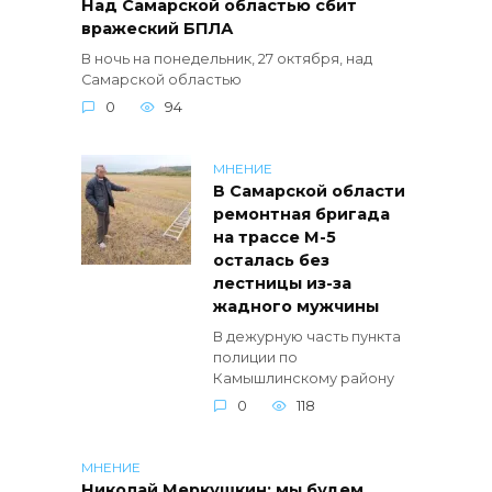
Над Самарской областью сбит
вражеский БПЛА
В ночь на понедельник, 27 октября, над
Самарской областью
0
94
МНЕНИЕ
В Самарской области
ремонтная бригада
на трассе М-5
осталась без
лестницы из-за
жадного мужчины
В дежурную часть пункта
полиции по
Камышлинскому району
0
118
МНЕНИЕ
Николай Меркушкин: мы будем