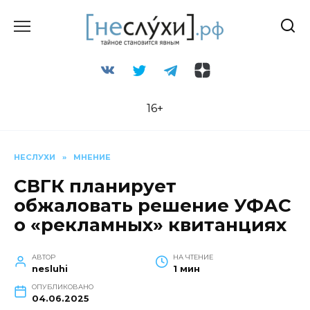
Перейти
к
содержанию
16+
НЕСЛУХИ
»
МНЕНИЕ
СВГК планирует
обжаловать решение УФАС
о «рекламных» квитанциях
АВТОР
НА ЧТЕНИЕ
nesluhi
1 мин
ОПУБЛИКОВАНО
04.06.2025