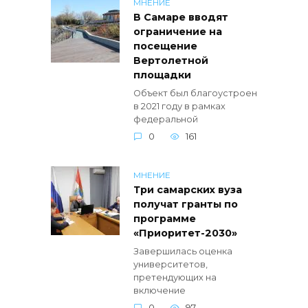
МНЕНИЕ
В Самаре вводят
ограничение на
посещение
Вертолетной
площадки
Объект был благоустроен
в 2021 году в рамках
федеральной
0
161
МНЕНИЕ
Три самарских вуза
получат гранты по
программе
«Приоритет-2030»
Завершилась оценка
университетов,
претендующих на
включение
0
97