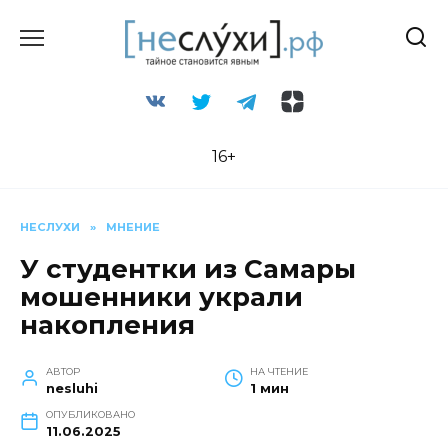
Перейти
к
содержанию
16+
НЕСЛУХИ
»
МНЕНИЕ
У студентки из Самары
мошенники украли
накопления
АВТОР
НА ЧТЕНИЕ
nesluhi
1 мин
ОПУБЛИКОВАНО
11.06.2025