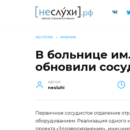
Перейти
к
содержанию
НЕСЛУХИ
»
МНЕНИЕ
В больнице им.
обновили сосу
АВТОР
nesluhi
Первичное сосудистое отделение от
оборудованием. Реализация одного 
проекта «Здравоохранение», иници