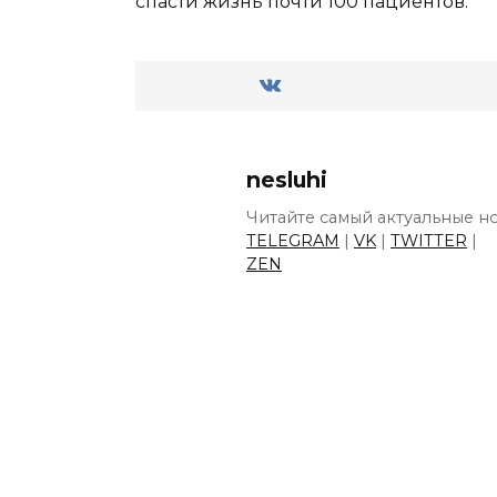
спасти жизнь почти 100 пациентов.
nesluhi
Читайте самый актуальные но
TELEGRAM
|
VK
|
TWITTER
|
ZEN