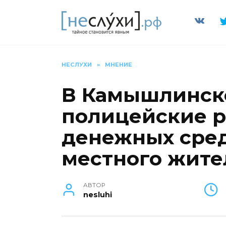
Перейти
к
содержанию
НЕСЛУХИ
»
МНЕНИЕ
В Камышлинск
полицейские 
денежных сред
местного жите
АВТОР
nesluhi