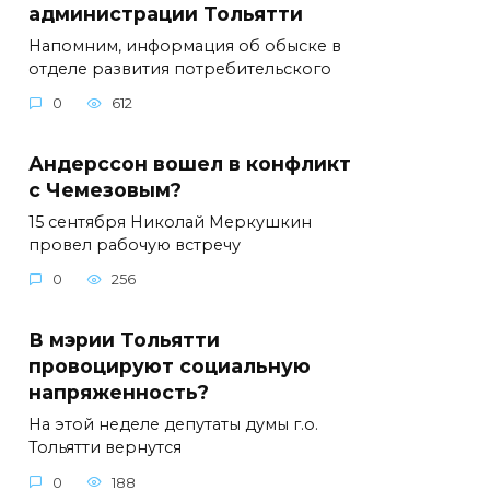
администрации Тольятти
Напомним, информация об обыске в
отделе развития потребительского
0
612
Андерссон вошел в конфликт
с Чемезовым?
15 сентября Николай Меркушкин
провел рабочую встречу
0
256
В мэрии Тольятти
провоцируют социальную
напряженность?
На этой неделе депутаты думы г.о.
Тольятти вернутся
0
188