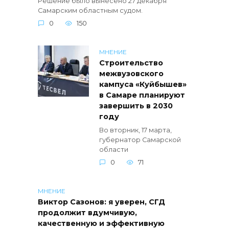
Решение было вынесено 27 декабря
Самарским областным судом.
0
150
МНЕНИЕ
Строительство
межвузовского
кампуса «Куйбышев»
в Самаре планируют
завершить в 2030
году
Во вторник, 17 марта,
губернатор Самарской
области
0
71
МНЕНИЕ
Виктор Сазонов: я уверен, СГД
продолжит вдумчивую,
качественную и эффективную