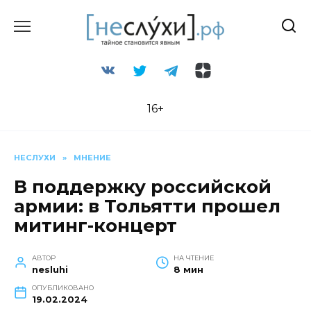
Перейти
к
содержанию
16+
НЕСЛУХИ
»
МНЕНИЕ
В поддержку российской
армии: в Тольятти прошел
митинг-концерт
АВТОР
НА ЧТЕНИЕ
nesluhi
8 мин
ОПУБЛИКОВАНО
19.02.2024