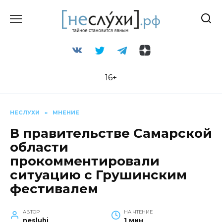
Перейти
к
содержанию
16+
НЕСЛУХИ
»
МНЕНИЕ
В правительстве Самарской
области
прокомментировали
ситуацию с Грушинским
фестивалем
АВТОР
НА ЧТЕНИЕ
nesluhi
1 мин