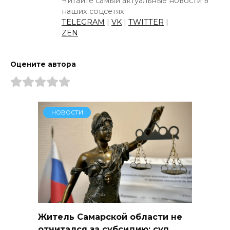
Читайте самый актуальные новости в
наших соцсетях:
TELEGRAM
|
VK
|
TWITTER
|
ZEN
Оцените автора
НОВОСТИ
Житель Самарской области не
отчитался за субсидию: суд