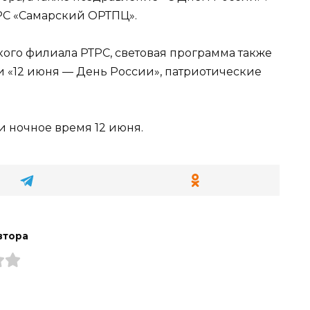
РС «Самарский ОРТПЦ».
кого филиала РТРС, световая программа также
 «12 июня — День России», патриотические
и ночное время 12 июня.
втора