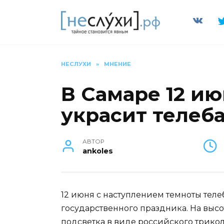
Перейти
к
содержанию
НЕСЛУХИ
»
МНЕНИЕ
В Самаре 12 и
украсит теле
АВТОР
ankoles
12 июня с наступлением темноты теле
государственного праздника. На выс
подсветка в виде российского трикол