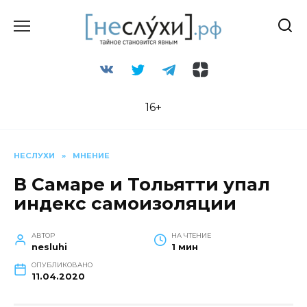
Перейти
к
содержанию
16+
НЕСЛУХИ
»
МНЕНИЕ
В Самаре и Тольятти упал
индекс самоизоляции
АВТОР
НА ЧТЕНИЕ
nesluhi
1 мин
ОПУБЛИКОВАНО
11.04.2020