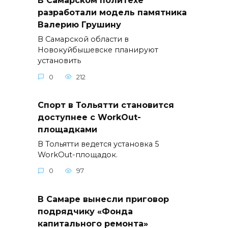
В Самарском политехе
разработали модель памятника
Валерию Грушину
В Самарской области в
Новокуйбышевске планируют
установить
0
212
Спорт в Тольятти становится
доступнее с WorkOut-
площадками
В Тольятти ведется установка 5
WorkOut-площадок.
0
97
В Самаре вынесли приговор
подрядчику «Фонда
капитального ремонта»