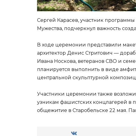
Сергей Карасев, участник программы 
Мужества, подчеркнул важность созда
В ходе церемонии представили макет
архитектор Денис Стритович — дораб
Ивана Носкова, ветеранов СВО и сем
планируется выполнить в виде амфи
центральной скульптурной композиц
Участники церемонии также возложи
узникам фашистских концлагерей в п
общежитие в Старобельске 22 мая. П