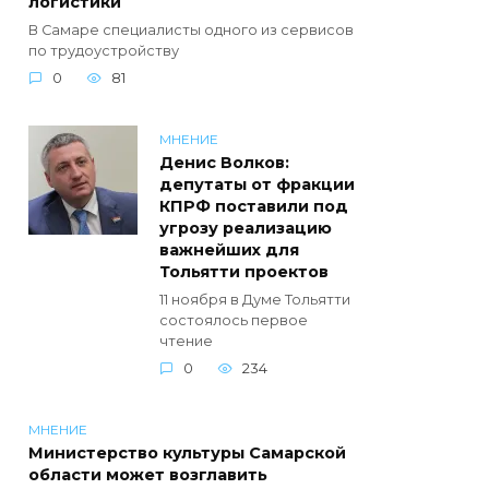
логистики
В Самаре специалисты одного из сервисов
по трудоустройству
0
81
МНЕНИЕ
Денис Волков:
депутаты от фракции
КПРФ поставили под
угрозу реализацию
важнейших для
Тольятти проектов
11 ноября в Думе Тольятти
состоялось первое
чтение
0
234
МНЕНИЕ
Министерство культуры Самарской
области может возглавить