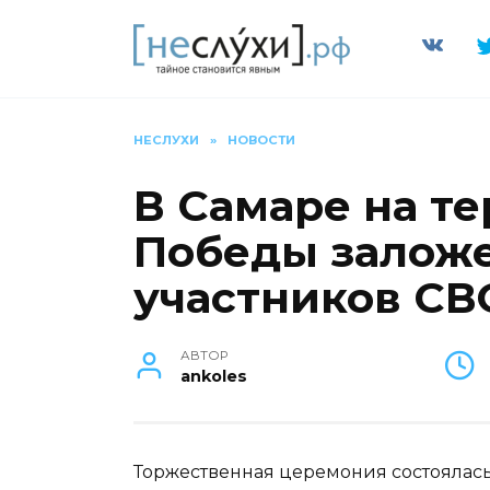
Перейти
к
содержанию
НЕСЛУХИ
»
НОВОСТИ
В Самаре на т
Победы заложе
участников СВ
АВТОР
ankoles
Торжественная церемония состоялась