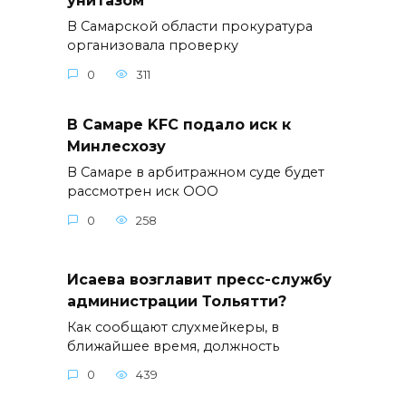
унитазом
В Самарской области прокуратура
организовала проверку
0
311
В Самаре KFC подало иск к
Минлесхозу
В Самаре в арбитражном суде будет
рассмотрен иск ООО
0
258
Исаева возглавит пресс-службу
администрации Тольятти?
Как сообщают слухмейкеры, в
ближайшее время, должность
0
439