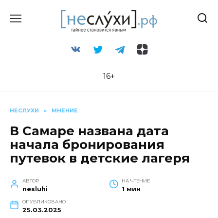
Перейти
к
содержанию
16+
НЕСЛУХИ
»
МНЕНИЕ
В Самаре названа дата
начала бронирования
путевок в детские лагеря
АВТОР
НА ЧТЕНИЕ
nesluhi
1 мин
ОПУБЛИКОВАНО
25.03.2025