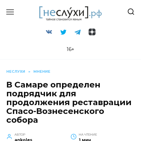
Перейти
к
содержанию
16+
НЕСЛУХИ
»
МНЕНИЕ
В Самаре определен
подрядчик для
продолжения реставрации
Спасо-Вознесенского
собора
АВТОР
НА ЧТЕНИЕ
ankoles
1 мин