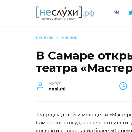
Перейти
к
содержанию
НЕСЛУХИ
»
МНЕНИЕ
В Самаре откр
театра «Масте
АВТОР
nesluhi
Театр для детей и молодежи «Мастер
Самарского государственного институ
коллектив представил более 30 прем