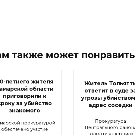
ам также может понравить
0-летнего жителя
Житель Тольятт
амарской области
ответит в суде з
приговорили к
угрозы убийством
сроку за убийство
адрес соседки
знакомого
Прокуратура
марской прокуратурой
Центрального район
обеспечено участие
Тольятти утвердила