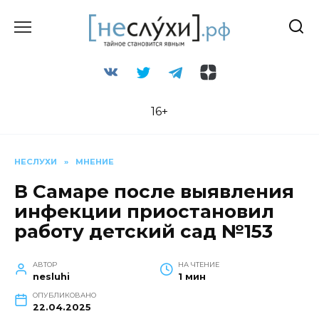
Перейти
к
содержанию
16+
НЕСЛУХИ
»
МНЕНИЕ
В Самаре после выявления
инфекции приостановил
работу детский сад №153
АВТОР
НА ЧТЕНИЕ
nesluhi
1 мин
ОПУБЛИКОВАНО
22.04.2025