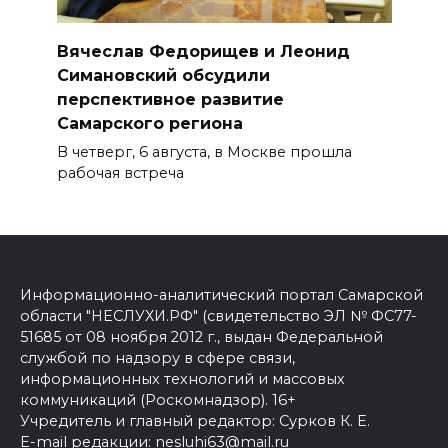
Вячеслав Федорищев и Леонид
Симановский обсудили
перспективное развитие
Самарского региона
В четверг, 6 августа, в Москве прошла
рабочая встреча
Информационно-аналитический портал Самарской
области "НЕСЛУХИ.РФ" (свидетельство ЭЛ № ФС77-
51685 от 08 ноября 2012 г., выдан Федеральной
службой по надзору в сфере связи,
информационных технологий и массовых
коммуникаций (Роскомнадзор). 16+
Учредитель и главный редактор: Сурков К. Е.
E-mail редакции: nesluhi63@mail.ru