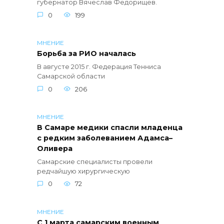
губернатор Вячеслав Федорищев.
0
199
МНЕНИЕ
Борьба за РИО началась
В августе 2015 г. Федерация Тенниса
Самарской области
0
206
МНЕНИЕ
В Самаре медики спасли младенца
с редким заболеванием Адамса–
Оливера
Самарские специалисты провели
редчайшую хирургическую
0
72
МНЕНИЕ
С 1 марта самарским военным