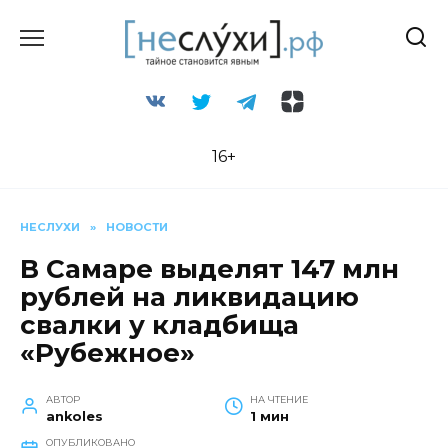
Перейти
к
содержанию
16+
НЕСЛУХИ
»
НОВОСТИ
В Самаре выделят 147 млн
рублей на ликвидацию
свалки у кладбища
«Рубежное»
АВТОР
НА ЧТЕНИЕ
ankoles
1 мин
ОПУБЛИКОВАНО