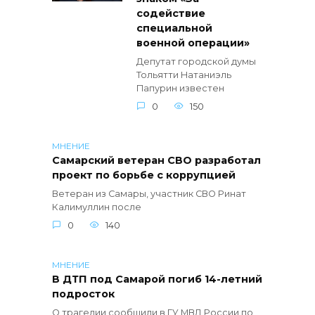
содействие
специальной
военной операции»
Депутат городской думы
Тольятти Натаниэль
Папурин известен
0
150
МНЕНИЕ
Самарский ветеран СВО разработал
проект по борьбе с коррупцией
Ветеран из Самары, участник СВО Ринат
Калимуллин после
0
140
МНЕНИЕ
В ДТП под Самарой погиб 14-летний
подросток
О трагедии сообщили в ГУ МВД России по