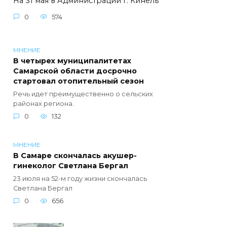
На 31 мая в Администрации г. Кинель
0
574
МНЕНИЕ
В четырех муниципалитетах
Самарской области досрочно
стартовал отопительный сезон
Речь идет преимущественно о сельских
районах региона.
0
132
МНЕНИЕ
В Самаре скончалась акушер-
гинеколог Светлана Бергал
23 июля на 52-м году жизни скончалась
Светлана Бергал
0
656