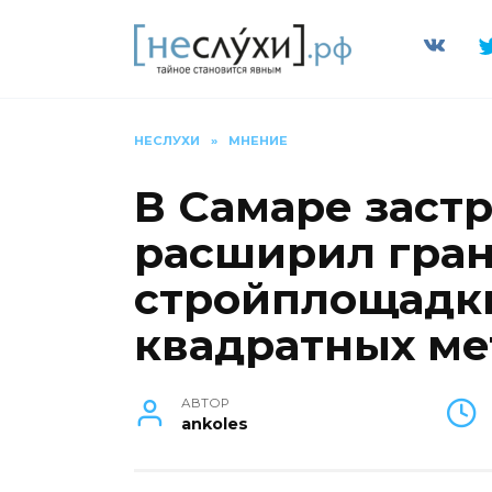
Перейти
к
содержанию
НЕСЛУХИ
»
МНЕНИЕ
В Самаре заст
расширил гра
стройплощадки
квадратных ме
АВТОР
ankoles