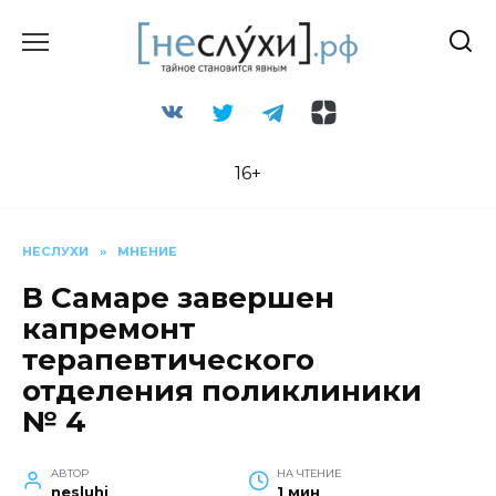
Перейти
к
содержанию
16+
НЕСЛУХИ
»
МНЕНИЕ
В Самаре завершен
капремонт
терапевтического
отделения поликлиники
№ 4
АВТОР
НА ЧТЕНИЕ
nesluhi
1 мин