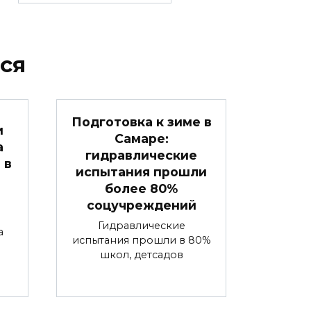
ся
Подготовка к зиме в
и
Самаре:
а
гидравлические
 в
испытания прошли
более 80%
соцучреждений
Гидравлические
а
испытания прошли в 80%
школ, детсадов