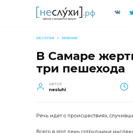
Перейти
к
содержанию
НЕСЛУХИ
»
МНЕНИЕ
В Самаре жерт
три пешехода
АВТОР
nesluhi
Речь идет о происшествиях, случивши
Всего в этот день сотрудники инспе