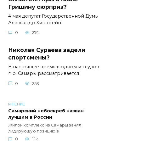
Гришину сюрприз?
4 мая депутат Государственной Думы
Александр Хинштейн
0
274
Николая Сураева задели
спортсмены?
В настоящее время в одном из судов
г. о. Самары рассматривается
0
253
МНЕНИЕ
Самарский небоскреб назван
лучшим в России
Жилой комплекс из Самары занял
лидирующую позицию в
0
1.1к.