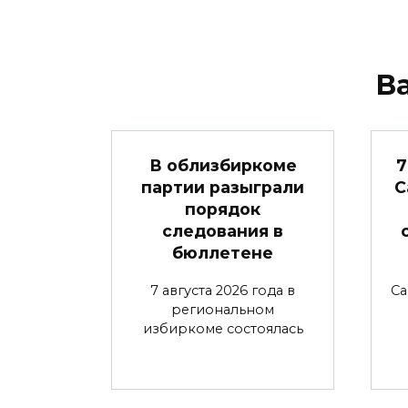
В
В облизбиркоме
7
партии разыграли
С
порядок
следования в
бюллетене
7 августа 2026 года в
Са
региональном
избиркоме состоялась