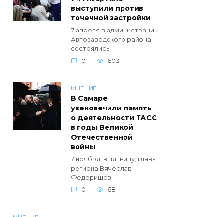
выступили против
точечной застройки
7 апреля в администрации
Автозаводского района
состоялись
0
603
МНЕНИЕ
В Самаре
увековечили память
о деятельности ТАСС
в годы Великой
Отечественной
войны
7 ноября, в пятницу, глава
региона Вячеслав
Федорищев
0
68
МНЕНИЕ