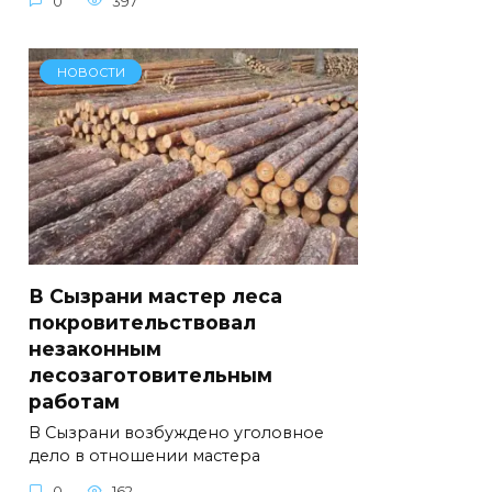
0
397
НОВОСТИ
В Сызрани мастер леса
покровительствовал
незаконным
лесозаготовительным
работам
В Сызрани возбуждено уголовное
дело в отношении мастера
0
162