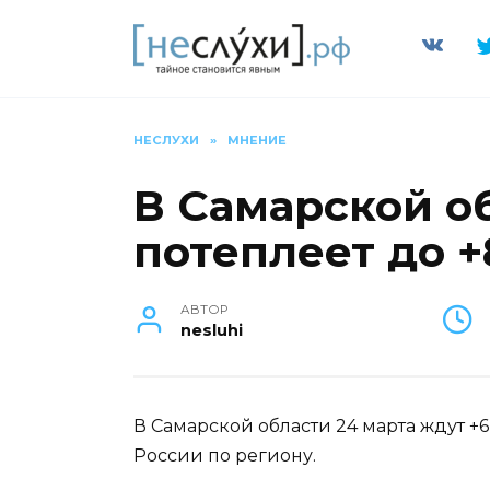
Перейти
к
содержанию
НЕСЛУХИ
»
МНЕНИЕ
В Самарской о
потеплеет до +
АВТОР
nesluhi
В Самарской области 24 марта ждут +6
России по региону.