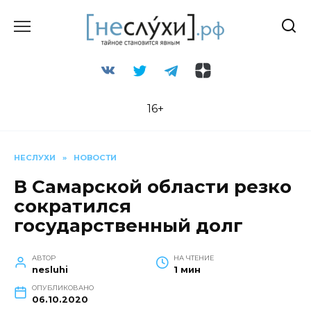
Перейти
к
содержанию
16+
НЕСЛУХИ
»
НОВОСТИ
В Самарской области резко
сократился
государственный долг
АВТОР
НА ЧТЕНИЕ
nesluhi
1 мин
ОПУБЛИКОВАНО
06.10.2020