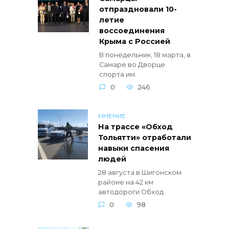
отпраздновали 10-
летие
воссоединения
Крыма с Россией
В понедельник, 18 марта, в
Самаре во Дворце
спорта им.
0
246
МНЕНИЕ
На трассе «Обход
Тольятти» отработали
навыки спасения
людей
28 августа в Шигонском
районе на 42 км
автодороги Обход
0
98