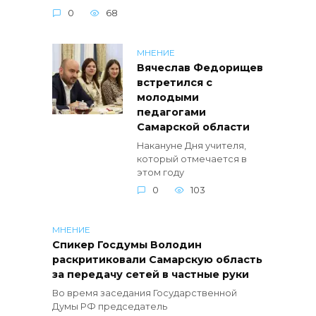
0
68
МНЕНИЕ
Вячеслав Федорищев
встретился с
молодыми
педагогами
Самарской области
Накануне Дня учителя,
который отмечается в
этом году
0
103
МНЕНИЕ
Спикер Госдумы Володин
раскритиковали Самарскую область
за передачу сетей в частные руки
Во время заседания Государственной
Думы РФ председатель