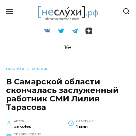
Перейти
к
содержанию
16+
НЕСЛУХИ
»
МНЕНИЕ
В Самарской области
скончалась заслуженный
работник СМИ Лилия
Тарасова
АВТОР
НА ЧТЕНИЕ
ankoles
1 мин
ОПУБЛИКОВАНО