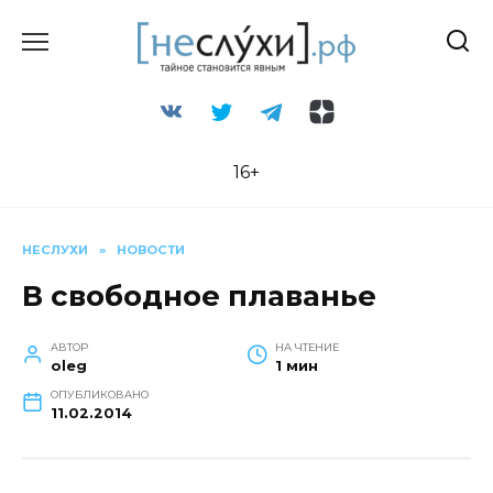
Перейти
к
содержанию
16+
НЕСЛУХИ
»
НОВОСТИ
В свободное плаванье
АВТОР
НА ЧТЕНИЕ
oleg
1 мин
ОПУБЛИКОВАНО
11.02.2014