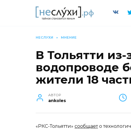
Перейти
к
содержанию
НЕСЛУХИ
»
МНЕНИЕ
В Тольятти из-
водопроводе б
жители 18 час
АВТОР
ankoles
«РКС-Тольятти»
сообщает
о технологи