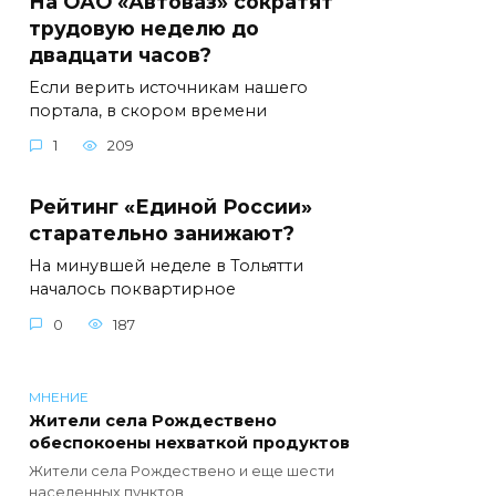
На ОАО «Автоваз» сократят
трудовую неделю до
двадцати часов?
Если верить источникам нашего
портала, в скором времени
1
209
Рейтинг «Единой России»
старательно занижают?
На минувшей неделе в Тольятти
началось поквартирное
0
187
МНЕНИЕ
Жители села Рождествено
обеспокоены нехваткой продуктов
Жители села Рождествено и еще шести
населенных пунктов