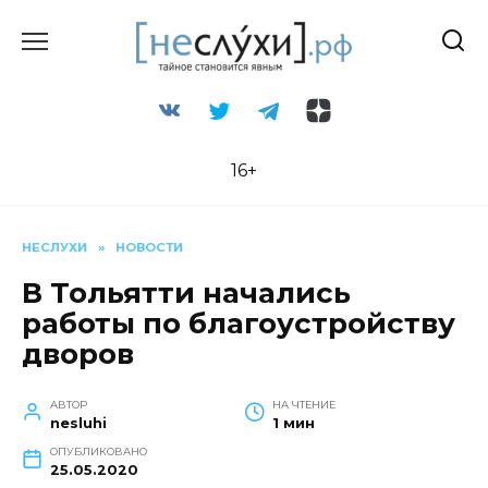
Перейти
к
содержанию
16+
НЕСЛУХИ
»
НОВОСТИ
В Тольятти начались
работы по благоустройству
дворов
АВТОР
НА ЧТЕНИЕ
nesluhi
1 мин
ОПУБЛИКОВАНО
25.05.2020