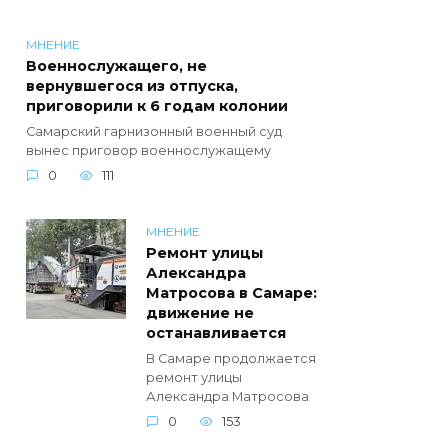
МНЕНИЕ
Военнослужащего, не
вернувшегося из отпуска,
приговорили к 6 годам колонии
Самарский гарнизонный военный суд
вынес приговор военнослужащему
0
111
МНЕНИЕ
Ремонт улицы
Александра
Матросова в Самаре:
движение не
останавливается
В Самаре продолжается
ремонт улицы
Александра Матросова
0
153