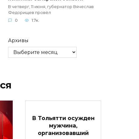
В четверг, 11 июня, губернатор Вячеслав
Федорищев провёл
0
1.7к.
Архивы
ся
В Тольятти осужден
мужчина,
организовавший