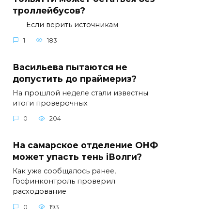
троллейбусов?
Если верить источникам
1
183
Васильева пытаются не
допустить до праймериз?
На прошлой неделе стали известны
итоги проверочных
0
204
На самарское отделение ОНФ
может упасть тень iВолги?
Как уже сообщалось ранее,
Госфинконтроль проверил
расходование
0
193