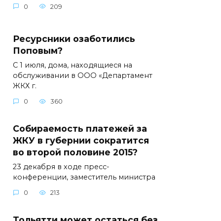
0
209
Ресурсники озаботились
Поповым?
С 1 июля, дома, находящиеся на
обслуживании в ООО «Департамент
ЖКХ г.
0
360
Собираемость платежей за
ЖКУ в губернии сократится
во второй половине 2015?
23 декабря в ходе пресс-
конференции, заместитель министра
0
213
Тольятти может остаться без