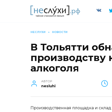
Перейти
к
содержанию
НЕСЛУХИ
»
НОВОСТИ
В Тольятти об
производству 
алкоголя
АВТОР
nesluhi
Производственная площадка и склад