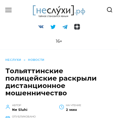
Перейти
к
содержанию
16+
НЕСЛУХИ
»
НОВОСТИ
Тольяттинские
полицейские раскрыли
дистанционное
мошенничество
АВТОР
НА ЧТЕНИЕ
Ne Sluhi
2 мин
ОПУБЛИКОВАНО