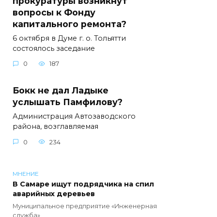
прокуратуры возникнут
вопросы к Фонду
капитального ремонта?
6 октября в Думе г. о. Тольятти
состоялось заседание
0
187
Бокк не дал Ладыке
услышать Памфилову?
Администрация Автозаводского
района, возглавляемая
0
234
МНЕНИЕ
В Самаре ищут подрядчика на спил
аварийных деревьев
Муниципальное предприятие «Инженерная
служба»