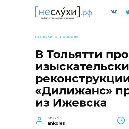
Перейти
к
содержанию
НЕСЛУХИ
»
НОВОСТИ
В Тольятти про
изыскательски
реконструкции
«Дилижанс» п
из Ижевска
АВТОР
ankoles