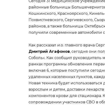
Сегодня 31 медицинское учреждение 
районные больницы Большечерниговск
Кошкинского, Красноярского, Кинель-
Похвистневского, Сергиевского, Сыз
районов, а также больницы Октябрьска
получили современные автомобили 
Как рассказал и.о. главного врача С
Дмитрий Агафонов
, сегодня они по
Соболь». Как сообщил руководитель м
рамках программы обновления первич
включая 6, которые поступили сегодн
удаленных населенных пунктов, кажд
Новая техника будет использоватьс
взрослым и детям, доставки лекарств
компонентов крови для стационара. 
сопровождении участников СВО в об