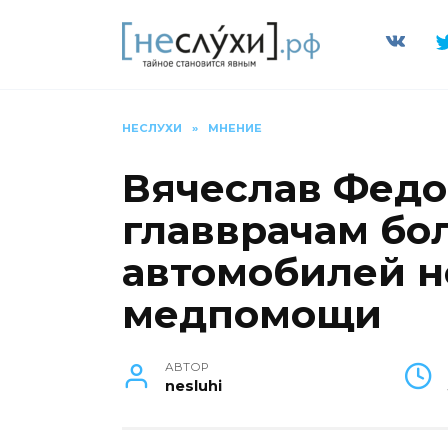
Перейти
к
содержанию
НЕСЛУХИ
»
МНЕНИЕ
Вячеслав Фед
главврачам бо
автомобилей 
медпомощи
АВТОР
nesluhi