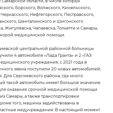
Самарской области, в числе которых
ого, Борского, Волжского, Кинельского,
Черкасского, Нефтегорского, Пестравского,
ранского, Шенталинского и Шигонского
, Жигулёвска, Чапаевска, Тольятти и Самары,
скорой медицинской помощи.
ергиевской центральной районной больницы
лучили 4 автомобиля «Лада Гранта» и 2 «ГАЗ
едицинского учреждения, с 2021 года в
ного звена поступили 20 новых автомобилей,
я. Для Сергиевского района, где много
ый такой автомобиль имеет большое значение.
я для оказания срочной медицинской помощи
 из Самары, а также транспортировки
Кроме того, машины задействованы в
ластные медучреждения. В настоящий момент