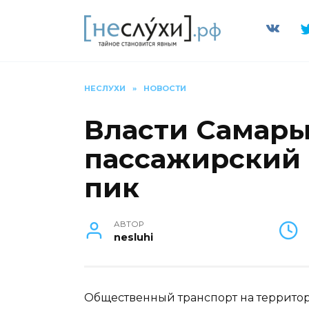
Перейти
к
содержанию
НЕСЛУХИ
»
НОВОСТИ
Власти Самары
пассажирский 
пик
АВТОР
nesluhi
Общественный транспорт на территор