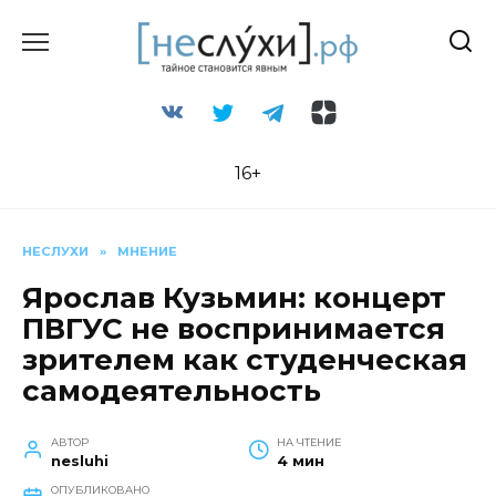
Перейти
к
содержанию
16+
НЕСЛУХИ
»
МНЕНИЕ
Ярослав Кузьмин: концерт
ПВГУС не воспринимается
зрителем как студенческая
самодеятельность
АВТОР
НА ЧТЕНИЕ
nesluhi
4 мин
ОПУБЛИКОВАНО