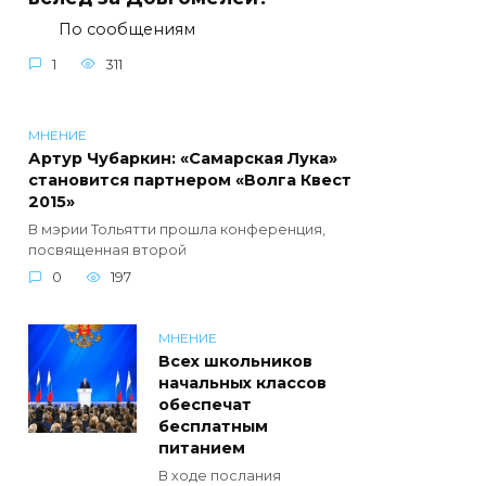
По сообщениям
1
311
МНЕНИЕ
Артур Чубаркин: «Самарская Лука»
становится партнером «Волга Квест
2015»
В мэрии Тольятти прошла конференция,
посвященная второй
0
197
МНЕНИЕ
Всех школьников
начальных классов
обеспечат
бесплатным
питанием
В ходе послания