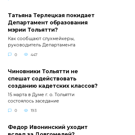
Татьяна Терлецкая покидает
Департамент образования
мэрии Тольятти?
Как сообщают слухмейкеры,
руководитель Департамента
0
447
Чиновники Тольятти не
спешат содействовать
созданию кадетских классов?
15 марта в Думе г. о. Тольятти
состоялось заседание
0
193
Федор Ивонинский уходит
вслед за Довгомелей?