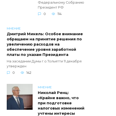
Федеральному Собранию
Президент РФ
0
114
МНЕНИЕ
Дмитрий Микель: Особое внимание
обращаем на принятие решения по
увеличению расходов на
обеспечение уровня заработной
платы по указам Президента
На заседании Думы г.о.Тольятти 11 декабря
утвержден
0
142
МНЕНИЕ
Николай Ренц:
«Крайне важно, что
при подготовке
налоговых изменений
учтены интересы