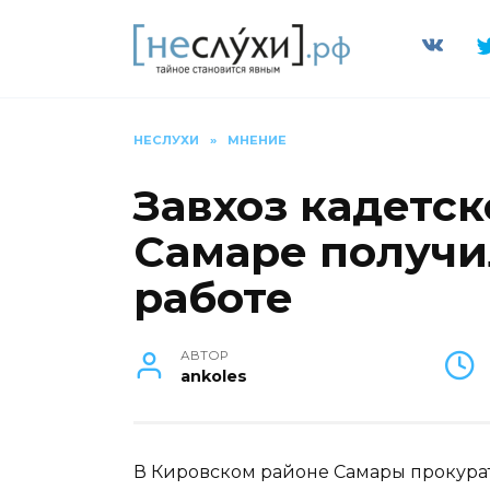
Перейти
к
содержанию
НЕСЛУХИ
»
МНЕНИЕ
Завхоз кадетс
Самаре получи
работе
АВТОР
ankoles
В Кировском районе Самары прокурат