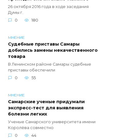
26 октября 2016 года в ходе заседания
Думы г.
0
180
МНЕНИЕ
Судебные приставы Самары
добились замены некачественного
товара
В Ленинском районе Самары судебные
приставы обеспечили
0
55
МНЕНИЕ
Самарские ученые придумали
экспресс-тест для выявления
болезни легких
Ученые Самарского университета имени
Королёва совместно
0
44