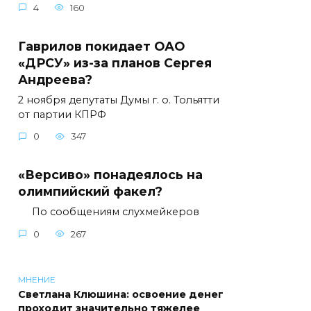
4
160
Гаврилов покидает ОАО
«ДРСУ» из-за планов Сергея
Андреева?
2 ноября депутаты Думы г. о. Тольятти
от партии КПРФ
0
347
«Версиво» понадеялось на
олимпийский факел?
По сообщениям слухмейкеров
0
267
МНЕНИЕ
Светлана Клюшина: освоение денег
проходит значительно тяжелее