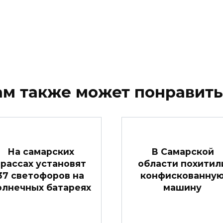
ам также может понравить
На самарских
В Самарской
трассах установят
области похитил
37 светофоров на
конфискованну
олнечных батареях
машину