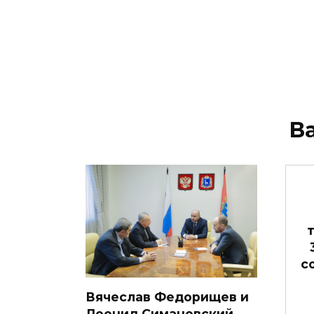
В
с
Вячеслав Федорищев и
Леонид Симановский