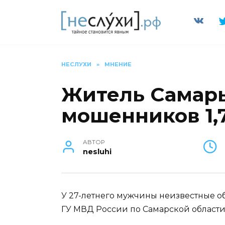
Перейти
к
содержанию
НЕСЛУХИ
»
МНЕНИЕ
Житель Самары
мошенников 1,
АВТОР
nesluhi
У 27-летнего мужчины неизвестные о
ГУ МВД России по Самарской област