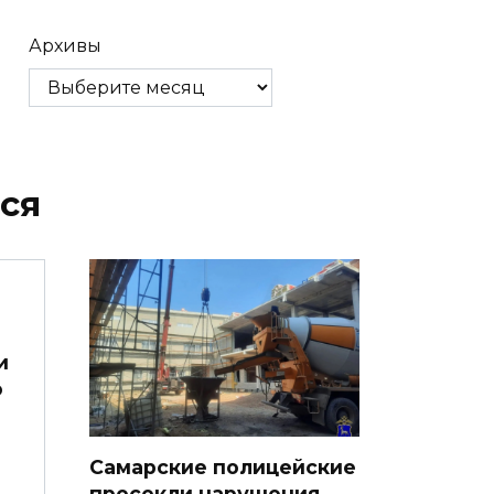
Архивы
ся
и
ю
Самарские полицейские
пресекли нарушения