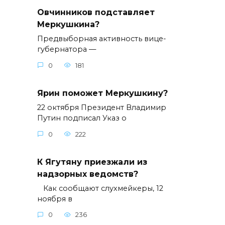
Овчинников подставляет
Меркушкина?
Предвыборная активность вице-
губернатора —
0
181
Ярин поможет Меркушкину?
22 октября Президент Владимир
Путин подписал Указ о
0
222
К Ягутяну приезжали из
надзорных ведомств?
Как сообщают слухмейкеры, 12
ноября в
0
236