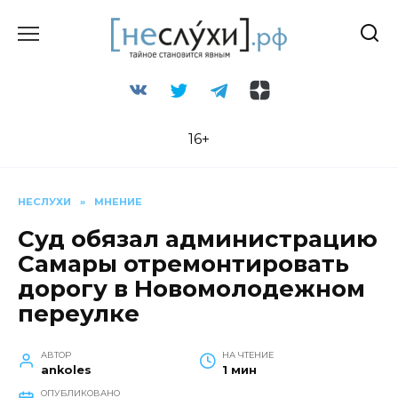
Перейти
к
содержанию
16+
НЕСЛУХИ
»
МНЕНИЕ
Суд обязал администрацию
Самары отремонтировать
дорогу в Новомолодежном
переулке
АВТОР
НА ЧТЕНИЕ
ankoles
1 мин
ОПУБЛИКОВАНО