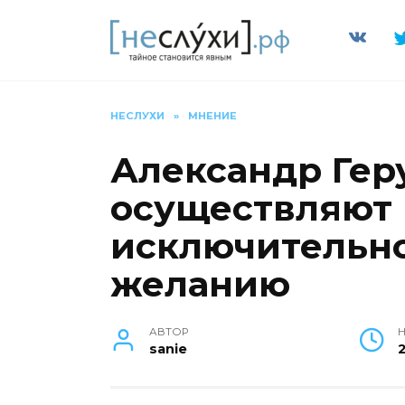
Перейти
к
содержанию
НЕСЛУХИ
»
МНЕНИЕ
Александр Гер
осуществляют 
исключительно
желанию
АВТОР
Н
sanie