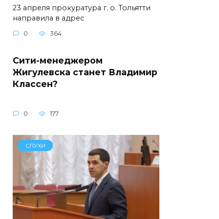
23 апреля прокуратура г. о. Тольятти
направила в адрес
0
364
Сити-менеджером
Жигулевска станет Владимир
Классен?
0
177
СЛУХИ