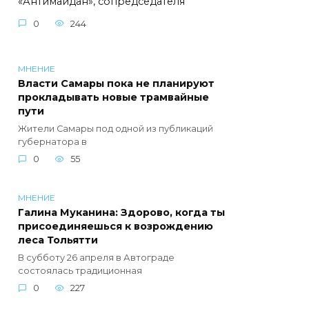
«Антимайдан», сопредседателя
0
244
МНЕНИЕ
Власти Самары пока не планируют
прокладывать новые трамвайные
пути
Жители Самары под одной из публикаций
губернатора в
0
55
МНЕНИЕ
Галина Муканина: Здорово, когда ты
присоединяешься к возрождению
леса Тольятти
В субботу 26 апреля в Автограде
состоялась традиционная
0
227