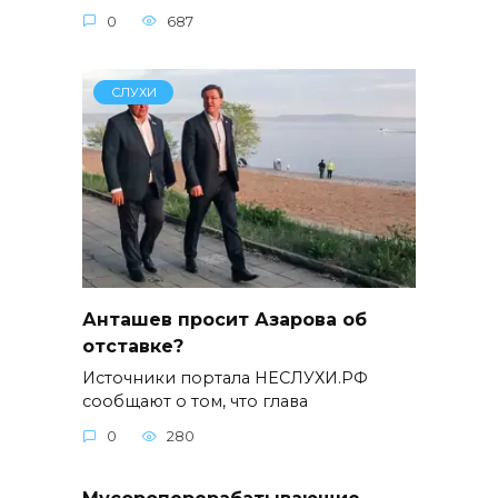
0
687
СЛУХИ
Анташев просит Азарова об
отставке?
Источники портала НЕСЛУХИ.РФ
сообщают о том, что глава
0
280
Мусороперерабатывающие