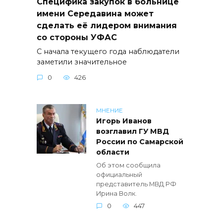
Специфика закупок в больнице
имени Середавина может
сделать её лидером внимания
со стороны УФАС
С начала текущего года наблюдатели
заметили значительное
0
426
МНЕНИЕ
Игорь Иванов
возглавил ГУ МВД
России по Самарской
области
Об этом сообщила
официальный
представитель МВД РФ
Ирина Волк.
0
447