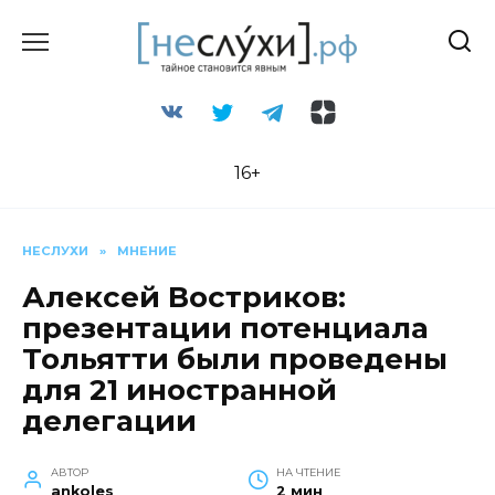
Перейти
к
содержанию
16+
НЕСЛУХИ
»
МНЕНИЕ
Алексей Востриков:
презентации потенциала
Тольятти были проведены
для 21 иностранной
делегации
АВТОР
НА ЧТЕНИЕ
ankoles
2 мин