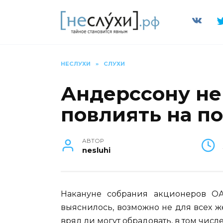
Перейти
к
содержанию
НЕСЛУХИ
»
СЛУХИ
Андерссону не
повлиять на п
АВТОР
nesluhi
Накануне собрания акционеров ОА
выяснилось, возможно не для всех 
вряд ли могут обрадовать, в том числ