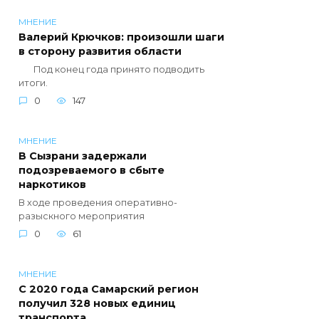
МНЕНИЕ
Валерий Крючков: произошли шаги
в сторону развития области
Под конец года принято подводить
итоги.
0
147
МНЕНИЕ
В Сызрани задержали
подозреваемого в сбыте
наркотиков
В ходе проведения оперативно-
разыскного мероприятия
0
61
МНЕНИЕ
С 2020 года Самарский регион
получил 328 новых единиц
транспорта