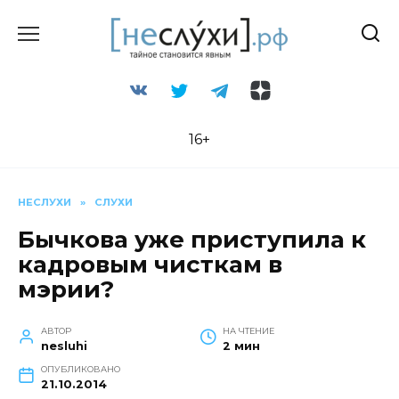
Перейти
к
содержанию
16+
НЕСЛУХИ
»
СЛУХИ
Бычкова уже приступила к
кадровым чисткам в
мэрии?
АВТОР
НА ЧТЕНИЕ
nesluhi
2 мин
ОПУБЛИКОВАНО
21.10.2014