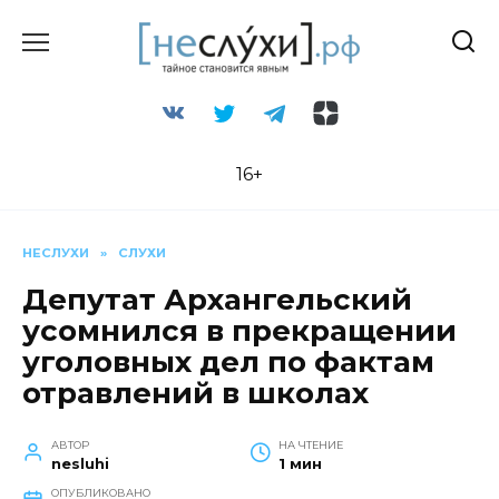
Перейти
к
содержанию
16+
НЕСЛУХИ
»
СЛУХИ
Депутат Архангельский
усомнился в прекращении
уголовных дел по фактам
отравлений в школах
АВТОР
НА ЧТЕНИЕ
nesluhi
1 мин
ОПУБЛИКОВАНО