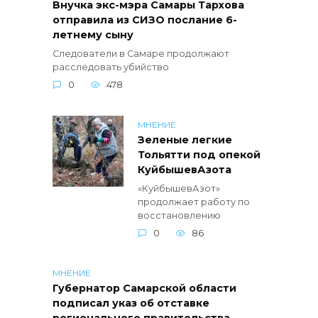
Внучка экс-мэра Самары Тархова
отправила из СИЗО послание 6-
летнему сыну
Следователи в Самаре продолжают
расследовать убийство
0
478
МНЕНИЕ
Зеленые легкие
Тольятти под опекой
КуйбышевАзота
«КуйбышевАзот»
продолжает работу по
восстановлению
0
86
МНЕНИЕ
Губернатор Самарской области
подписал указ об отставке
регионального правительства