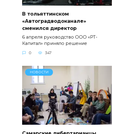
В тольяттинском
«Автоградводоканале»
сменился директор
6 апреля руководство ООО «РТ-
Капитал» приняло решение
0
347
НОВОСТИ
Самарские либертарианцы