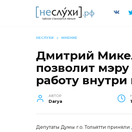
Перейти
к
содержанию
НЕСЛУХИ
»
МНЕНИЕ
Дмитрий Микел
позволит мэру
работу внутри
АВТОР
Darya
Депутаты Думы г.о. Тольятти приняли 