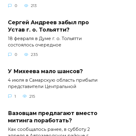
0
213
Сергей Андреев забыл про
Устав г. о. Тольятти?
18 февраля в Думе г. о. Тольятти
состоялось очередное
0
235
У Михеева мало шансов?
4 июля в Самарскую область прибыли
представители Центральной
1
215
Вазовцам предлагают вместо
митинга поработать?
Как сообщалось ранее, в субботу 2
апреля в Автозаводском районе г.