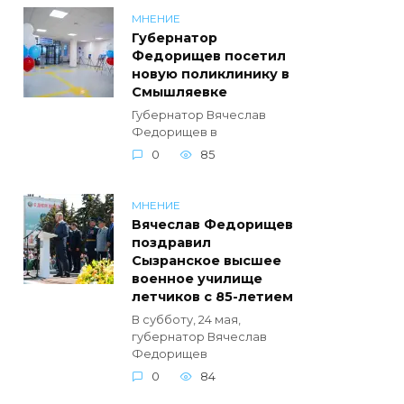
МНЕНИЕ
Губернатор
Федорищев посетил
новую поликлинику в
Смышляевке
Губернатор Вячеслав
Федорищев в
0
85
МНЕНИЕ
Вячеслав Федорищев
поздравил
Сызранское высшее
военное училище
летчиков с 85-летием
В субботу, 24 мая,
губернатор Вячеслав
Федорищев
0
84