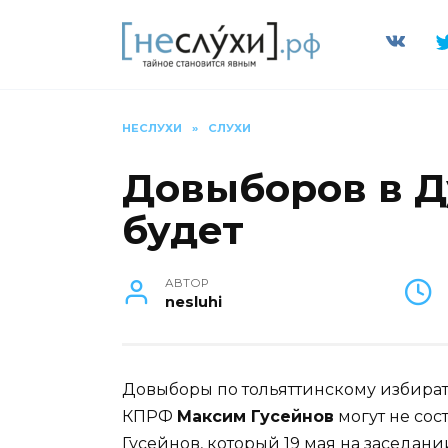
Перейти
к
содержанию
НЕСЛУХИ
»
СЛУХИ
Довыборов в Д
будет
АВТОР
nesluhi
Довыборы по тольяттинскому избирате
КПРФ
Максим Гусейнов
могут не сос
Гусейнов, который 19 мая на заседан