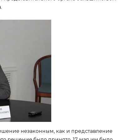
.
решение незаконным, как и представление
это решение было принято. 17 мая им было