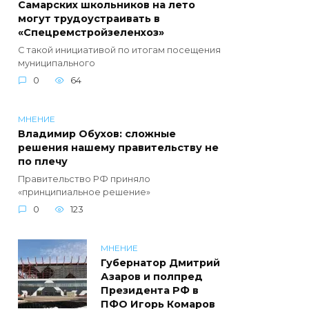
Самарских школьников на лето
могут трудоустраивать в
«Спецремстройзеленхоз»
С такой инициативой по итогам посещения
муниципального
0
64
МНЕНИЕ
Владимир Обухов: сложные
решения нашему правительству не
по плечу
Правительство РФ приняло
«принципиальное решение»
0
123
МНЕНИЕ
Губернатор Дмитрий
Азаров и полпред
Президента РФ в
ПФО Игорь Комаров