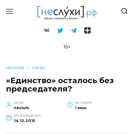
Перейти
к
содержанию
16+
НЕСЛУХИ
»
СЛУХИ
«Единство» осталось без
председателя?
АВТОР
НА ЧТЕНИЕ
nesluhi
1 мин
ОПУБЛИКОВАНО
14.12.2015